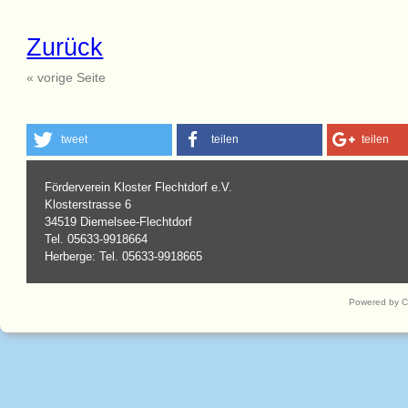
Zurück
« vorige Seite
tweet
teilen
teilen
Förderverein Kloster Flechtdorf e.V.
Klosterstrasse 6
34519 Diemelsee-Flechtdorf
Tel. 05633-9918664
Herberge: Tel. 05633-9918665
Powered by 