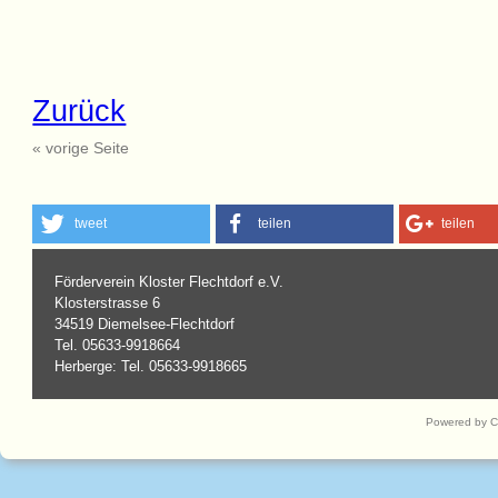
Zurück
« vorige Seite
tweet
teilen
teilen
Förderverein Kloster Flechtdorf e.V.
Klosterstrasse 6
34519 Diemelsee-Flechtdorf
Tel. 05633-9918664
Herberge: Tel. 05633-9918665
Powered by 