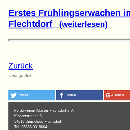
Erstes Frühlingserwachen i
Flechtdorf
(weiterlesen)
Zurück
« vorige Seite
tweet
teilen
teilen
Förderverein Kloster Flechtdorf e.V.
Klosterstrasse 6
34519 Diemelsee-Flechtdorf
Tel. 05633-9918664