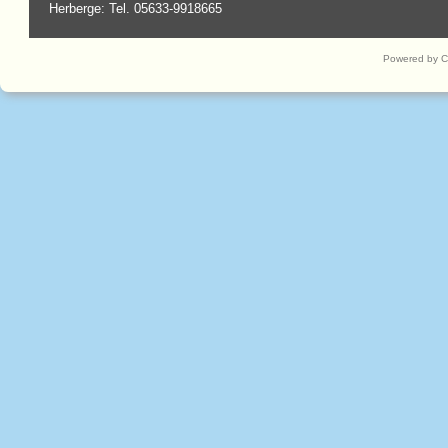
Herberge: Tel. 05633-9918665
Powered by 