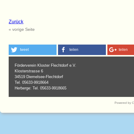
Zurück
« vorige Seite
tweet
teilen
teilen
Förderverein Kloster Flechtdorf e.V.
Klosterstrasse 6
34519 Diemelsee-Flechtdorf
Tel. 05633-9918664
Herberge: Tel. 05633-9918665
Powered by 